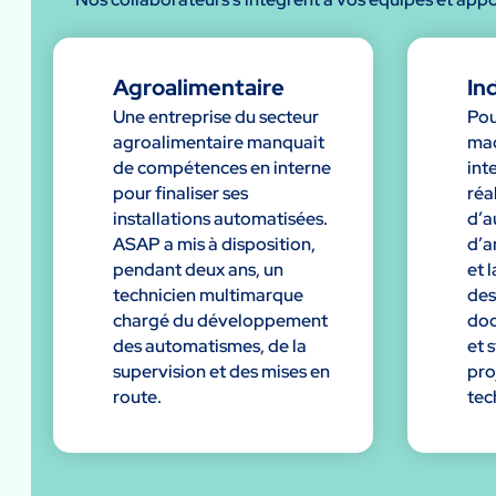
Agroalimentaire
In
Une entreprise du secteur
Pou
agroalimentaire manquait
mac
de compétences en interne
int
pour finaliser ses
réa
installations automatisées.
d’a
ASAP a mis à disposition,
d’a
pendant deux ans, un
et 
technicien multimarque
des
chargé du développement
doc
des automatismes, de la
et 
supervision et des mises en
proj
route.
tec