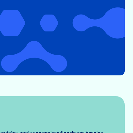
 cadrées, après
une analyse fine de vos besoins
.