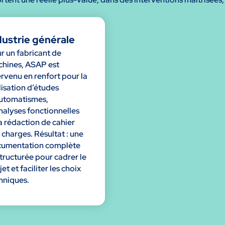
dustrie générale
r un fabricant de
hines, ASAP est
ervenu en renfort pour la
lisation d’études
utomatismes,
nalyses fonctionnelles
la rédaction de cahier
 charges. Résultat : une
umentation complète
structurée pour cadrer le
et et faciliter les choix
hniques.