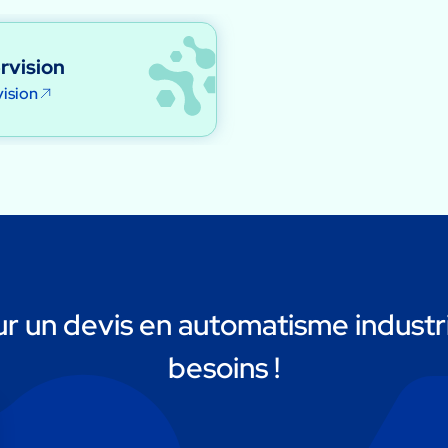
rvision
ision
 un devis en automatisme industri
besoins !