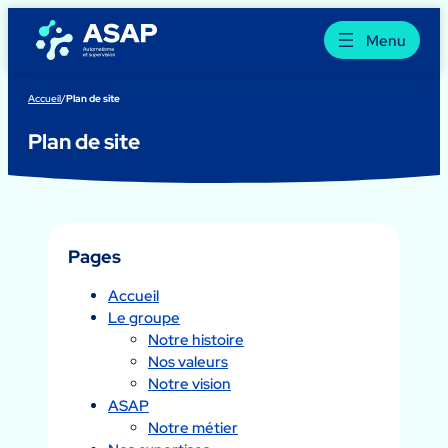
Aller
au
Menu
contenu
Accueil
/
Plan de site
Plan de site
Pages
Accueil
Le groupe
Notre histoire
Nos valeurs
Notre vision
ASAP
Notre métier