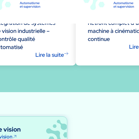
tégration de systèmes
Rétrofit complet d’
 vision industrielle –
machine à cinémati
ntrôle qualité
continue
Lire
tomatisé
Lire la suite
 vision
vision